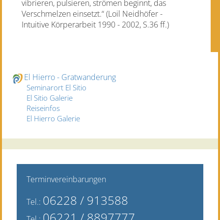
vibrieren, pulsieren, strömen beginnt, das
Verschmelzen einsetzt.“ (Loil Neidhöfer -
Intuitive Körperarbeit 1990 - 2002, S.36 ff.)
El Hierro - Gratwanderung
Seminarort El Sitio
El Sitio Galerie
Reiseinfos
El Hierro Galerie
Terminvereinbarungen
06228 / 9135
88
Tel.:
06221 / 8897777
Tel.: