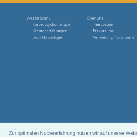
Was ist Skan?
Über uns
Körperpsychotherapie
Therapeuten
Klientenerfahrungen
Praxisräume
Skan-Chronologie
Vermietung Praxisräume
Zur optimalen Nutzererfahrung nutzen wir auf unserer Web