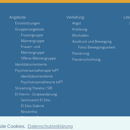
Angebote
Vertiefung
Lite
Einzelsitzungen
Angst
Gruppenangebote
Kränkung
Frauengruppe
Blockaden
Männergruppe
Ausdruck und Bewegung
Frauen- und
Fotos Bewegungsarbeit
Männergruppe
Panzerung
Offene Männergruppe
Panzerschichtung
Identitätsorientierte
Psychotraumatherapie IoPT
Identitätsorientierte
Psychotraumatheorie IoPT
Streaming Theatre / SRI
El Hierro - Gratwanderung
Seminarort El Sitio
El Sitio Galerie
Reiseinfos
El Hierro Galerie
site Cookies.
Datenschutzerklärung