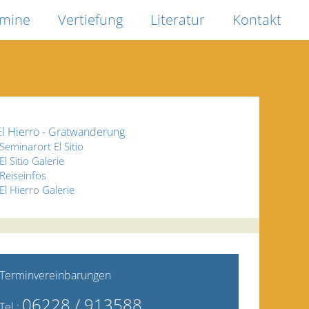
rmine
Vertiefung
Literatur
Kontakt
El Hierro - Gratwanderung
Seminarort El Sitio
El Sitio Galerie
Reiseinfos
El Hierro Galerie
Terminvereinbarungen
06228 / 9135
88
Tel.: