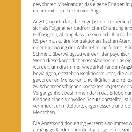
gewohnten Miteinander das eigene Erleben in 
einher mit dem Fühlen von Angst.
Angst (angustia lat., die Enge) ist ein körperlich
sich als Folge einer bedrohlichen Erfahrung ein
Hilflosigkeit, Alleingelassen sein und Ohnmach
Körper muskuläre Kontraktionen, flachen Atem
einer Einengung der Wahrnehmung führen. Alle
Schmerz überwältigt zu werden, der psychisch n
Wenn diese körperlichen Reaktionen in das ei
wurden, um die immer wiederkehrenden Angst
bewältigen, entstehen Reaktionsmuster, die a
gewordenen Menschen unwillkürlich und reflexa
zwischenmenschlichen Kontakten im Jetzt erle
Vergangenheit bestimmen dann das Erleben un
Kindheit einen sinnvollen Schutz darstellte, ist
verhindert unmittelbare, angemessene und be
Menschen.
Die Angstkonditionierung verzerrt also immer
abhängige Kinder ohnmächtig ausgeliefert sind