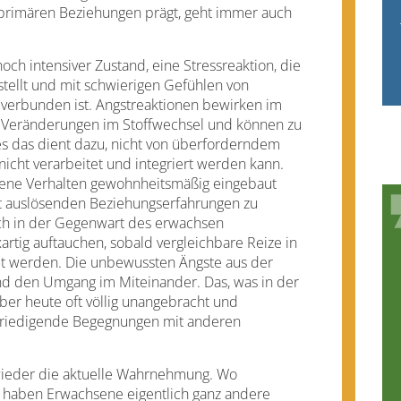
primären Beziehungen prägt, geht immer auch
 hoch intensiver Zustand, eine Stressreaktion, die
stellt und mit schwierigen Gefühlen von
t verbunden ist. Angstreaktionen bewirken im
, Veränderungen im Stoffwechsel und können zu
s das dient dazu, nicht von überforderndem
icht verarbeitet und integriert werden kann.
gene Verhalten gewohnheitsmäßig eingebaut
 auslösenden Beziehungserfahrungen zu
uch in der Gegenwart des erwachsen
rtig auftauchen, sobald vergleichbare Reize in
bt werden. Die unbewussten Ängste aus der
d den Umgang im Miteinander. Das, was in der
 aber heute oft völlig unangebracht und
friedigende Begegnungen mit anderen
 wieder die aktuelle Wahrnehmung. Wo
, haben Erwachsene eigentlich ganz andere