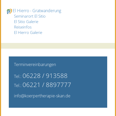
El Hierro - Gratwanderung
Seminarort El Sitio
El Sitio Galerie
Reiseinfos
El Hierro Galerie
Terminvereinbarungen
06228 / 9135
88
Tel.:
06221 / 8897777
Tel.:
info@koerpertherapie-skan.de