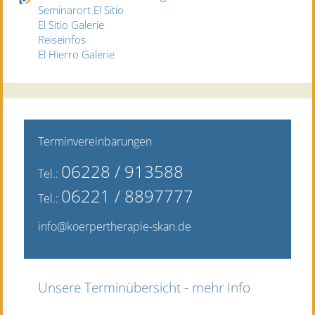
Seminarort El Sitio
El Sitio Galerie
Reiseinfos
El Hierro Galerie
Terminvereinbarungen
06228 / 9135
88
Tel.:
06221 / 8897777
Tel.:
info@koerpertherapie-skan.de
Unsere Terminübersicht - mehr Info